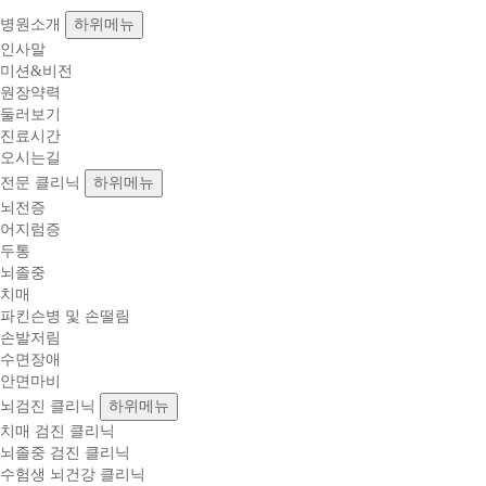
병원소개
하위메뉴
인사말
미션&비전
원장약력
둘러보기
진료시간
오시는길
전문 클리닉
하위메뉴
뇌전증
어지럼증
두통
뇌졸중
치매
파킨슨병 및 손떨림
손발저림
수면장애
안면마비
뇌검진 클리닉
하위메뉴
치매 검진 클리닉
뇌졸중 검진 클리닉
수험생 뇌건강 클리닉