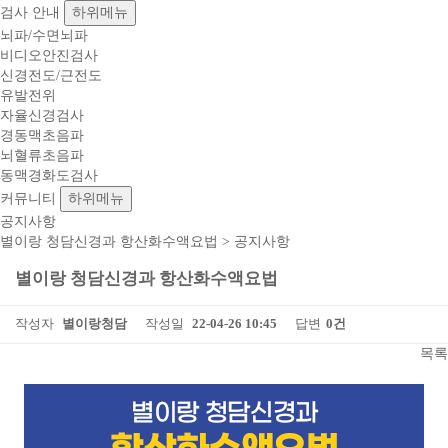
검사 안내
하위메뉴
뇌파/수면뇌파
비디오안진검사
신경전도/근전도
유발전위
자율신경검사
경동맥초음파
뇌혈류초음파
동맥경화도검사
커뮤니티
하위메뉴
공지사항
별이랑 청담신경과 항산화수액요법 > 공지사항
별이랑 청담신경과 항산화수액요법
작성자
별이랑청담
작성일
22-04-26 10:45
답변
0건
목록