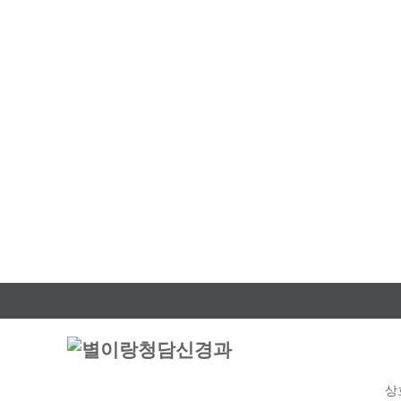
온라인예약
홈페이지를 통해 가능합니다.
예약 신청하기
월·화·
수·토
점심시
휴무
상