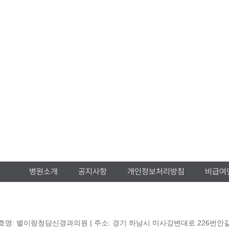
상담문의
궁금하신 사항을 문의해주세요.
031-795-1177
목·금
am 09:00 ~ pm 18:00
am 09:00 ~ pm 13:00
간
pm 13:00 ~ pm 14:00
일요일 및 공휴일
경기 하남시
병원소개
공지사항
개인정보처리방침
비급여
호명: 별이랑청담신경과의원 | 주소: 경기 하남시 미사강변대로 226번안길