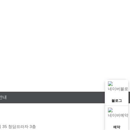
경기 하남시 미사강변대로226번안길 35
 미사강변대로 226번안길 35 청담프라자 3층
자세히보기
안내
블로그
 35 청담프라자 3층
예약